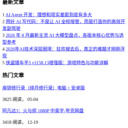
最新文章
1
AI Agent 开发：理想和现实差距到底有多大
2
用好 AI 写代码：不是让 AI 全权接管，而是打造你的高效开
发副驾驶
3
2026 年 8 月最新主流 AI 大模型盘点，各版本核心优势与选
型参考
4
2026年AI技术深层困境：狂欢褪去后，真正的难题才刚刚浮
现
5
侠盗猎车手5 v1158.13增强版：游戏特色与功能详解
热门文章
扉钥修行录（绯月修行录）电脑 + 安卓版
3825 阅读，
05-04
阿凡达3：火与烬 1080P 中英字-夸克网盘
3418 阅读，
12-19