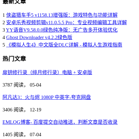
最新文章
1
侠盗猎车手5 v1158.13增强版：游戏特色与功能详解
2
安卓乐秀视频剪辑v11.0.5.5 Pro：专业视频编辑工具详解
3
YY语音V9.58.0.0绿色纯净版：无广告多开体验优化
4
Ghost Downloader v4.2.2绿色版
5
《模拟人生4》中文版全DLC详解 - 模拟人生游戏指南
热门文章
扉钥修行录（绯月修行录）电脑 + 安卓版
3787 阅读，
05-04
阿凡达3：火与烬 1080P 中英字-夸克网盘
3406 阅读，
12-19
EMLOG博客- 百度提交自动推送，判断文章是否收录
1405 阅读，
07-04