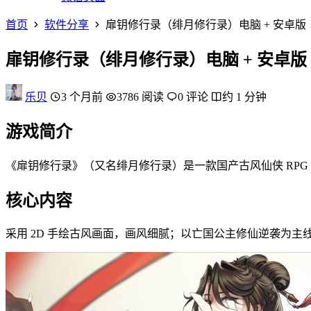
首页
软件分享
扉钥修行录（绯月修行录）电脑 + 安卓版
扉钥修行录（绯月修行录）电脑 + 安卓版
乐贝
3 个月前
3786 阅读
0 评论
约 1 分钟
游戏简介
《扉钥修行录》（又名绯月修行录）是一款国产古风仙侠 RPG
核心内容
采用 2D 手绘古风画面，画风细腻；以亡国公主修仙逆袭为