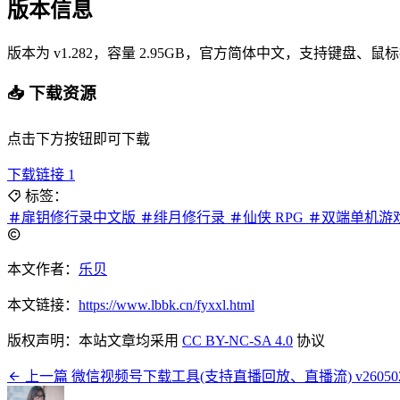
版本信息
版本为 v1.282，容量 2.95GB，官方简体中文，支持键盘
📥 下载资源
点击下方按钮即可下载
下载链接 1
标签：
扉钥修行录中文版
绯月修行录
仙侠 RPG
双端单机游
本文作者：
乐贝
本文链接：
https://www.lbbk.cn/fyxxl.html
版权声明：本站文章均采用
CC BY-NC-SA 4.0
协议
上一篇
微信视频号下载工具(支持直播回放、直播流) v26050