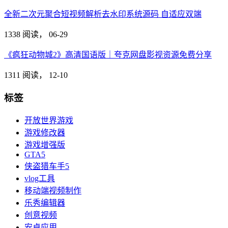
全新二次元聚合短视频解析去水印系统源码 自适应双端
1338 阅读，
06-29
《疯狂动物城2》高清国语版｜夸克网盘影视资源免费分享
1311 阅读，
12-10
标签
开放世界游戏
游戏修改器
游戏增强版
GTA5
侠盗猎车手5
vlog工具
移动端视频制作
乐秀编辑器
创意视频
安卓应用