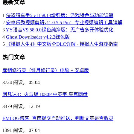
最新文章
1
侠盗猎车手5 v1158.13增强版：游戏特色与功能详解
2
安卓乐秀视频剪辑v11.0.5.5 Pro：专业视频编辑工具详解
3
YY语音V9.58.0.0绿色纯净版：无广告多开体验优化
4
Ghost Downloader v4.2.2绿色版
5
《模拟人生4》中文版全DLC详解 - 模拟人生游戏指南
热门文章
扉钥修行录（绯月修行录）电脑 + 安卓版
3724 阅读，
05-04
阿凡达3：火与烬 1080P 中英字-夸克网盘
3379 阅读，
12-19
EMLOG博客- 百度提交自动推送，判断文章是否收录
1391 阅读，
07-04