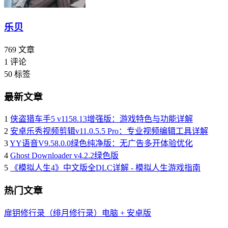
乐贝
769
文章
1
评论
50
标签
最新文章
1
侠盗猎车手5 v1158.13增强版：游戏特色与功能详解
2
安卓乐秀视频剪辑v11.0.5.5 Pro：专业视频编辑工具详解
3
YY语音V9.58.0.0绿色纯净版：无广告多开体验优化
4
Ghost Downloader v4.2.2绿色版
5
《模拟人生4》中文版全DLC详解 - 模拟人生游戏指南
热门文章
扉钥修行录（绯月修行录）电脑 + 安卓版