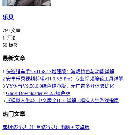
乐贝
769
文章
1
评论
50
标签
最新文章
1
侠盗猎车手5 v1158.13增强版：游戏特色与功能详解
2
安卓乐秀视频剪辑v11.0.5.5 Pro：专业视频编辑工具详解
3
YY语音V9.58.0.0绿色纯净版：无广告多开体验优化
4
Ghost Downloader v4.2.2绿色版
5
《模拟人生4》中文版全DLC详解 - 模拟人生游戏指南
热门文章
扉钥修行录（绯月修行录）电脑 + 安卓版