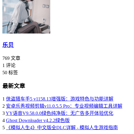
乐贝
769
文章
1
评论
50
标签
最新文章
1
侠盗猎车手5 v1158.13增强版：游戏特色与功能详解
2
安卓乐秀视频剪辑v11.0.5.5 Pro：专业视频编辑工具详解
3
YY语音V9.58.0.0绿色纯净版：无广告多开体验优化
4
Ghost Downloader v4.2.2绿色版
5
《模拟人生4》中文版全DLC详解 - 模拟人生游戏指南