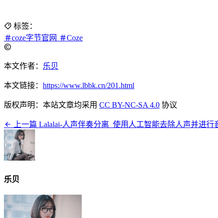
标签：
coze字节官网
Coze
本文作者：
乐贝
本文链接：
https://www.lbbk.cn/201.html
版权声明：本站文章均采用
CC BY-NC-SA 4.0
协议
上一篇
Lalalai-人声伴奏分离_使用人工智能去除人声并
乐贝