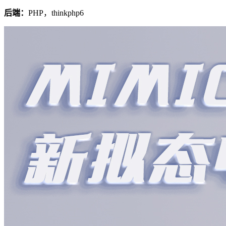
后端：
PHP，thinkphp6