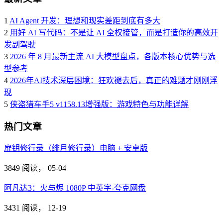
1
AI Agent 开发：理想和现实差距到底有多大
2
用好 AI 写代码：不是让 AI 全权接管，而是打造你的高效开
发副驾驶
3
2026 年 8 月最新主流 AI 大模型盘点，各版本核心优势与选
型参考
4
2026年AI技术深层困境：狂欢褪去后，真正的难题才刚刚浮
现
5
侠盗猎车手5 v1158.13增强版：游戏特色与功能详解
热门文章
扉钥修行录（绯月修行录）电脑 + 安卓版
3849 阅读，
05-04
阿凡达3：火与烬 1080P 中英字-夸克网盘
3431 阅读，
12-19