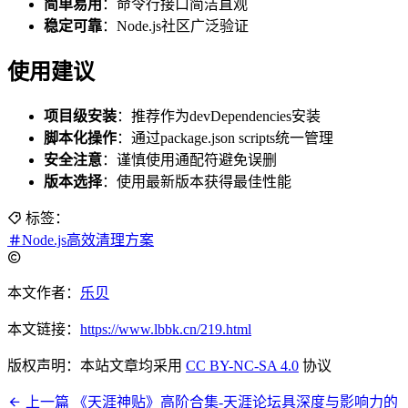
简单易用
：命令行接口简洁直观
稳定可靠
：Node.js社区广泛验证
使用建议
项目级安装
：推荐作为devDependencies安装
脚本化操作
：通过package.json scripts统一管理
安全注意
：谨慎使用通配符避免误删
版本选择
：使用最新版本获得最佳性能
标签：
Node.js高效清理方案
本文作者：
乐贝
本文链接：
https://www.lbbk.cn/219.html
版权声明：本站文章均采用
CC BY-NC-SA 4.0
协议
上一篇
《天涯神贴》高阶合集-天涯论坛具深度与影响力的