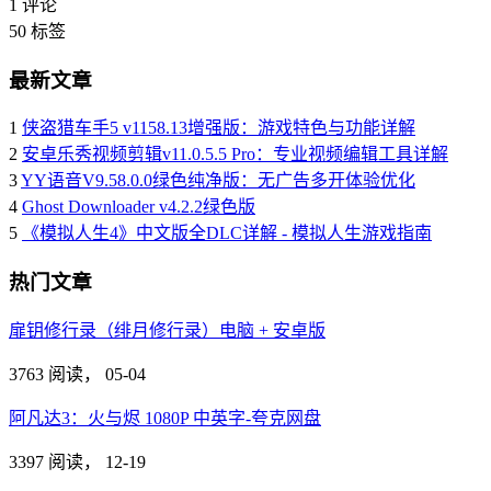
1
评论
50
标签
最新文章
1
侠盗猎车手5 v1158.13增强版：游戏特色与功能详解
2
安卓乐秀视频剪辑v11.0.5.5 Pro：专业视频编辑工具详解
3
YY语音V9.58.0.0绿色纯净版：无广告多开体验优化
4
Ghost Downloader v4.2.2绿色版
5
《模拟人生4》中文版全DLC详解 - 模拟人生游戏指南
热门文章
扉钥修行录（绯月修行录）电脑 + 安卓版
3763 阅读，
05-04
阿凡达3：火与烬 1080P 中英字-夸克网盘
3397 阅读，
12-19