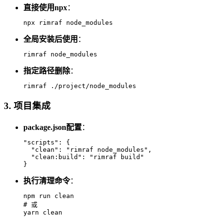
直接使用npx
：
npx rimraf node_modules
全局安装后使用
：
rimraf node_modules
指定路径删除
：
rimraf ./project/node_modules
3. 项目集成
package.json配置
：
"scripts": {
  "clean": "rimraf node_modules",
  "clean:build": "rimraf build"
}
执行清理命令
：
npm run clean
# 或
yarn clean