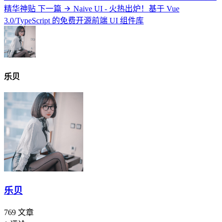
精华神贴
下一篇
Naive UI - 火热出炉！基于 Vue
3.0/TypeScript 的免费开源前端 UI 组件库
乐贝
乐贝
769
文章