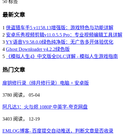
50
标签
最新文章
1
侠盗猎车手5 v1158.13增强版：游戏特色与功能详解
2
安卓乐秀视频剪辑v11.0.5.5 Pro：专业视频编辑工具详解
3
YY语音V9.58.0.0绿色纯净版：无广告多开体验优化
4
Ghost Downloader v4.2.2绿色版
5
《模拟人生4》中文版全DLC详解 - 模拟人生游戏指南
热门文章
扉钥修行录（绯月修行录）电脑 + 安卓版
3780 阅读，
05-04
阿凡达3：火与烬 1080P 中英字-夸克网盘
3403 阅读，
12-19
EMLOG博客- 百度提交自动推送，判断文章是否收录