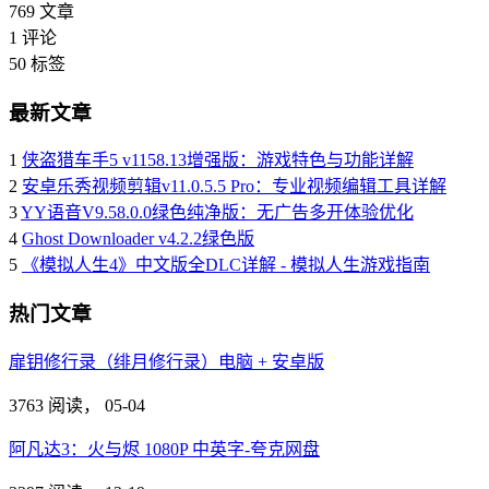
769
文章
1
评论
50
标签
最新文章
1
侠盗猎车手5 v1158.13增强版：游戏特色与功能详解
2
安卓乐秀视频剪辑v11.0.5.5 Pro：专业视频编辑工具详解
3
YY语音V9.58.0.0绿色纯净版：无广告多开体验优化
4
Ghost Downloader v4.2.2绿色版
5
《模拟人生4》中文版全DLC详解 - 模拟人生游戏指南
热门文章
扉钥修行录（绯月修行录）电脑 + 安卓版
3763 阅读，
05-04
阿凡达3：火与烬 1080P 中英字-夸克网盘