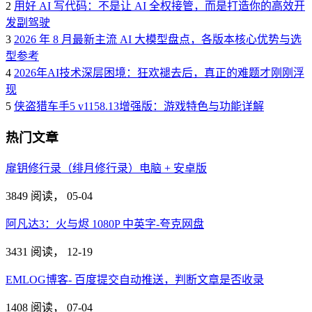
2
用好 AI 写代码：不是让 AI 全权接管，而是打造你的高效开
发副驾驶
3
2026 年 8 月最新主流 AI 大模型盘点，各版本核心优势与选
型参考
4
2026年AI技术深层困境：狂欢褪去后，真正的难题才刚刚浮
现
5
侠盗猎车手5 v1158.13增强版：游戏特色与功能详解
热门文章
扉钥修行录（绯月修行录）电脑 + 安卓版
3849 阅读，
05-04
阿凡达3：火与烬 1080P 中英字-夸克网盘
3431 阅读，
12-19
EMLOG博客- 百度提交自动推送，判断文章是否收录
1408 阅读，
07-04