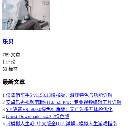
乐贝
769
文章
1
评论
50
标签
最新文章
1
侠盗猎车手5 v1158.13增强版：游戏特色与功能详解
2
安卓乐秀视频剪辑v11.0.5.5 Pro：专业视频编辑工具详解
3
YY语音V9.58.0.0绿色纯净版：无广告多开体验优化
4
Ghost Downloader v4.2.2绿色版
5
《模拟人生4》中文版全DLC详解 - 模拟人生游戏指南