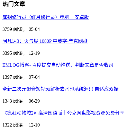
热门文章
扉钥修行录（绯月修行录）电脑 + 安卓版
3759 阅读，
05-04
阿凡达3：火与烬 1080P 中英字-夸克网盘
3395 阅读，
12-19
EMLOG博客- 百度提交自动推送，判断文章是否收录
1397 阅读，
07-04
全新二次元聚合短视频解析去水印系统源码 自适应双端
1343 阅读，
06-29
《疯狂动物城2》高清国语版｜夸克网盘影视资源免费分享
1322 阅读，
12-10