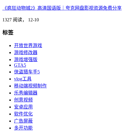
《疯狂动物城2》高清国语版｜夸克网盘影视资源免费分享
1327 阅读，
12-10
标签
开放世界游戏
游戏修改器
游戏增强版
GTA5
侠盗猎车手5
vlog工具
移动端视频制作
乐秀编辑器
创意视频
安卓应用
软件优化
广告屏蔽
多开功能