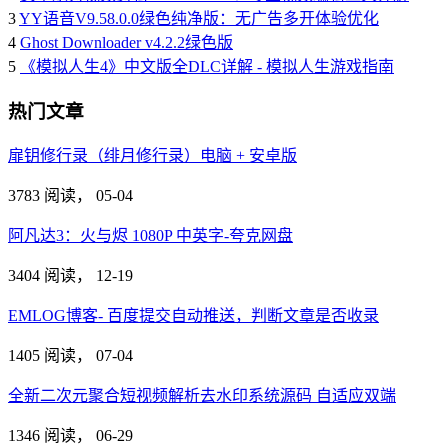
3
YY语音V9.58.0.0绿色纯净版：无广告多开体验优化
4
Ghost Downloader v4.2.2绿色版
5
《模拟人生4》中文版全DLC详解 - 模拟人生游戏指南
热门文章
扉钥修行录（绯月修行录）电脑 + 安卓版
3783 阅读，
05-04
阿凡达3：火与烬 1080P 中英字-夸克网盘
3404 阅读，
12-19
EMLOG博客- 百度提交自动推送，判断文章是否收录
1405 阅读，
07-04
全新二次元聚合短视频解析去水印系统源码 自适应双端
1346 阅读，
06-29