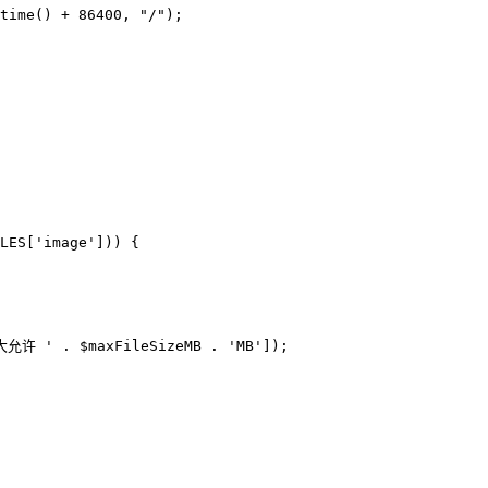
time() + 86400, "/");

LES['image'])) {

许 ' . $maxFileSizeMB . 'MB']);
