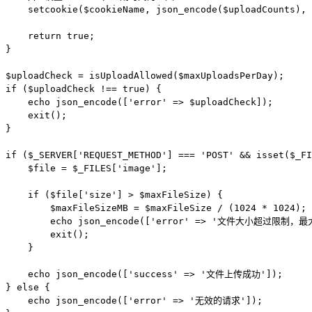
    setcookie($cookieName, json_encode($uploadCounts), 
    return true;

}

$uploadCheck = isUploadAllowed($maxUploadsPerDay);

if ($uploadCheck !== true) {

    echo json_encode(['error' => $uploadCheck]);

    exit();

}

if ($_SERVER['REQUEST_METHOD'] === 'POST' && isset($_FI
    $file = $_FILES['image'];

    if ($file['size'] > $maxFileSize) {

        $maxFileSizeMB = $maxFileSize / (1024 * 1024);

        echo json_encode(['error' => '文件大小超过限制，最大允
        exit();

    }

    echo json_encode(['success' => '文件上传成功']);

} else {

    echo json_encode(['error' => '无效的请求']);
