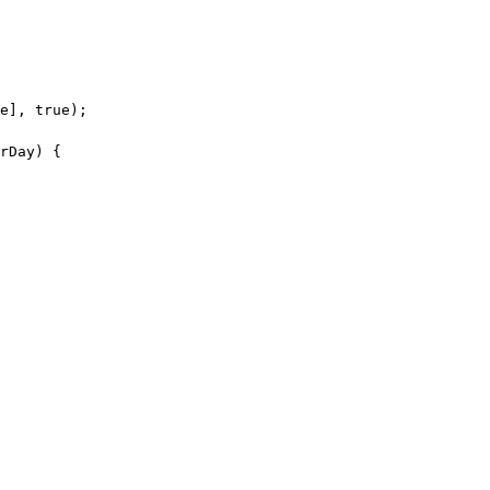
e], true);

rDay) {
