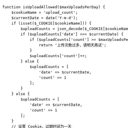
function isUploadAllowed($maxUploadsPerDay) {

    $cookieName = 'upload_count';

    $currentDate = date('Y-m-d');

    if (isset($_COOKIE[$cookieName])) {

        $uploadCounts = json_decode($_COOKIE[$cookieNam
        if ($uploadCounts['date'] === $currentDate) {

            if ($uploadCounts['count'] >= $maxUploadsPe
                return '上传次数过多，请明天再试';

            }

            $uploadCounts['count']++;

        } else {

            $uploadCounts = [

                'date' => $currentDate,

                'count' => 1

            ];

        }

    } else {

        $uploadCounts = [

            'date' => $currentDate,

            'count' => 1

        ];

    }

    // 设置 Cookie，过期时间为一天
