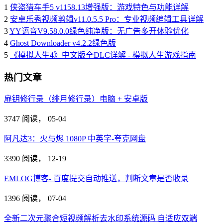
1
侠盗猎车手5 v1158.13增强版：游戏特色与功能详解
2
安卓乐秀视频剪辑v11.0.5.5 Pro：专业视频编辑工具详解
3
YY语音V9.58.0.0绿色纯净版：无广告多开体验优化
4
Ghost Downloader v4.2.2绿色版
5
《模拟人生4》中文版全DLC详解 - 模拟人生游戏指南
热门文章
扉钥修行录（绯月修行录）电脑 + 安卓版
3747 阅读，
05-04
阿凡达3：火与烬 1080P 中英字-夸克网盘
3390 阅读，
12-19
EMLOG博客- 百度提交自动推送，判断文章是否收录
1396 阅读，
07-04
全新二次元聚合短视频解析去水印系统源码 自适应双端