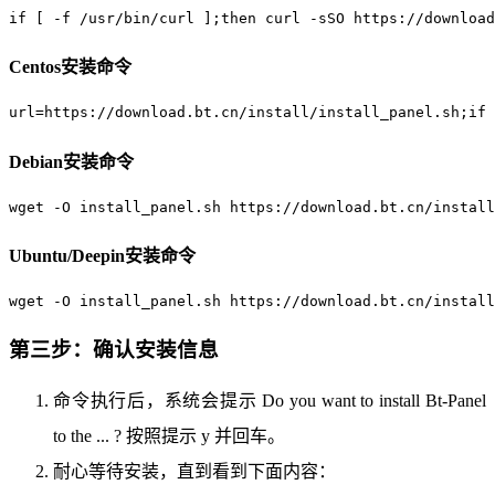
if [ -f /usr/bin/curl ];then curl -sSO https://downloa
Centos安装命令
url=https://download.bt.cn/install/install_panel.sh;if 
Debian安装命令
wget -O install_panel.sh https://download.bt.cn/instal
Ubuntu/Deepin安装命令
wget -O install_panel.sh https://download.bt.cn/install
第三步：确认安装信息
命令执行后，系统会提示 Do you want to install Bt-Panel
to the ... ? 按照提示 y 并回车。
耐心等待安装，直到看到下面内容：