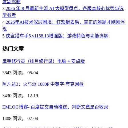
发副驾驶
3
2026 年 8 月最新主流 AI 大模型盘点，各版本核心优势与选
型参考
4
2026年AI技术深层困境：狂欢褪去后，真正的难题才刚刚浮
现
5
侠盗猎车手5 v1158.13增强版：游戏特色与功能详解
热门文章
扉钥修行录（绯月修行录）电脑 + 安卓版
3843 阅读，
05-04
阿凡达3：火与烬 1080P 中英字-夸克网盘
3430 阅读，
12-19
EMLOG博客- 百度提交自动推送，判断文章是否收录
1408 阅读，
07-04