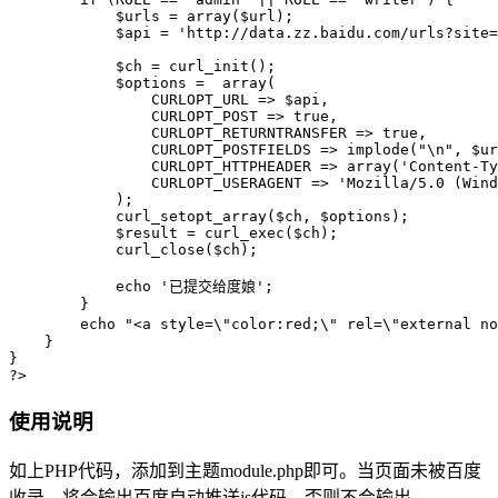
            $urls = array($url);

            $api = 'http://data.zz.baidu.com/urls?site=
            $ch = curl_init();

            $options =  array(

                CURLOPT_URL => $api,

                CURLOPT_POST => true,

                CURLOPT_RETURNTRANSFER => true,

                CURLOPT_POSTFIELDS => implode("\n", $ur
                CURLOPT_HTTPHEADER => array('Content-Ty
                CURLOPT_USERAGENT => 'Mozilla/5.0 (Wind
            );

            curl_setopt_array($ch, $options);

            $result = curl_exec($ch);

            curl_close($ch);

            echo '已提交给度娘';

        }

        echo "<a style=\"color:red;\" rel=\"external 
    }

}

?>
使用说明
如上PHP代码，添加到主题module.php即可。当页面未被百度
收录，将会输出百度自动推送js代码，否则不会输出。