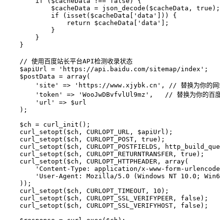
        if ($cacheData !== false) {

            $cacheData = json_decode($cacheData, true);

            if (isset($cacheData['data'])) {

                return $cacheData['data'];

            }

        }

    }

    // 使用百度站长平台API检测收录状态

    $apiUrl = 'https://api.baidu.com/sitemap/index';

    $postData = array(

        'site' => 'https://www.xjybk.cn', // 替换为你的
        'token' => 'WooJwDBvfvlUl9mz',   // 替换为你的百
        'url' => $url

    );

    $ch = curl_init();

    curl_setopt($ch, CURLOPT_URL, $apiUrl);

    curl_setopt($ch, CURLOPT_POST, true);

    curl_setopt($ch, CURLOPT_POSTFIELDS, http_build_que
    curl_setopt($ch, CURLOPT_RETURNTRANSFER, true);

    curl_setopt($ch, CURLOPT_HTTPHEADER, array(

        'Content-Type: application/x-www-form-urlencode
        'User-Agent: Mozilla/5.0 (Windows NT 10.0; Win6
    ));

    curl_setopt($ch, CURLOPT_TIMEOUT, 10);

    curl_setopt($ch, CURLOPT_SSL_VERIFYPEER, false);

    curl_setopt($ch, CURLOPT_SSL_VERIFYHOST, false);
