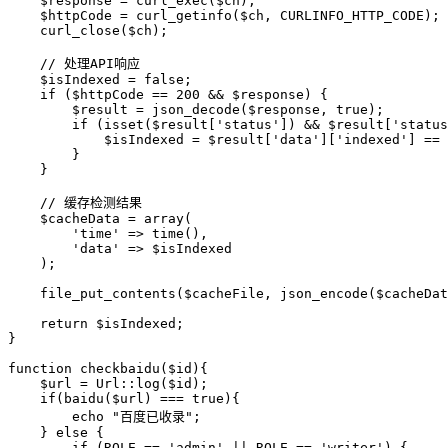
    $response = curl_exec($ch);

    $httpCode = curl_getinfo($ch, CURLINFO_HTTP_CODE);

    curl_close($ch);

    // 处理API响应

    $isIndexed = false;

    if ($httpCode == 200 && $response) {

        $result = json_decode($response, true);

        if (isset($result['status']) && $result['status
            $isIndexed = $result['data']['indexed'] == 
        }

    }

    // 缓存检测结果

    $cacheData = array(

        'time' => time(),

        'data' => $isIndexed

    );

    file_put_contents($cacheFile, json_encode($cacheDat
    return $isIndexed;

}

function checkbaidu($id){

    $url = Url::log($id);

    if(baidu($url) === true){

        echo "百度已收录";

    } else {

        if (ROLE == 'admin' || ROLE == 'writer') {
