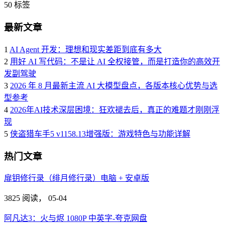
50
标签
最新文章
1
AI Agent 开发：理想和现实差距到底有多大
2
用好 AI 写代码：不是让 AI 全权接管，而是打造你的高效开
发副驾驶
3
2026 年 8 月最新主流 AI 大模型盘点，各版本核心优势与选
型参考
4
2026年AI技术深层困境：狂欢褪去后，真正的难题才刚刚浮
现
5
侠盗猎车手5 v1158.13增强版：游戏特色与功能详解
热门文章
扉钥修行录（绯月修行录）电脑 + 安卓版
3825 阅读，
05-04
阿凡达3：火与烬 1080P 中英字-夸克网盘