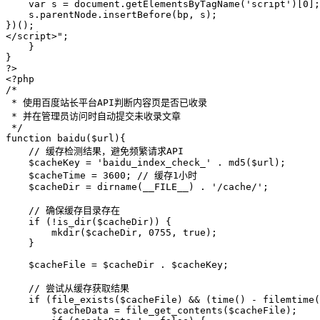
    var s = document.getElementsByTagName('script')[0];

    s.parentNode.insertBefore(bp, s);

})();

</script>";

    }

}

?>

<?php

/*

 * 使用百度站长平台API判断内容页是否已收录

 * 并在管理员访问时自动提交未收录文章

 */

function baidu($url){

    // 缓存检测结果，避免频繁请求API

    $cacheKey = 'baidu_index_check_' . md5($url);

    $cacheTime = 3600; // 缓存1小时

    $cacheDir = dirname(__FILE__) . '/cache/';

    // 确保缓存目录存在

    if (!is_dir($cacheDir)) {

        mkdir($cacheDir, 0755, true);

    }

    $cacheFile = $cacheDir . $cacheKey;

    // 尝试从缓存获取结果

    if (file_exists($cacheFile) && (time() - filemtime(
        $cacheData = file_get_contents($cacheFile);
