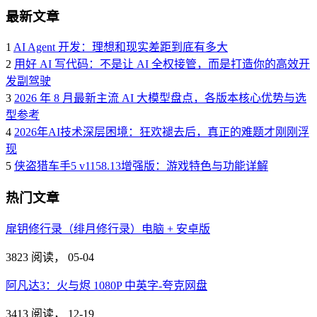
最新文章
1
AI Agent 开发：理想和现实差距到底有多大
2
用好 AI 写代码：不是让 AI 全权接管，而是打造你的高效开
发副驾驶
3
2026 年 8 月最新主流 AI 大模型盘点，各版本核心优势与选
型参考
4
2026年AI技术深层困境：狂欢褪去后，真正的难题才刚刚浮
现
5
侠盗猎车手5 v1158.13增强版：游戏特色与功能详解
热门文章
扉钥修行录（绯月修行录）电脑 + 安卓版
3823 阅读，
05-04
阿凡达3：火与烬 1080P 中英字-夸克网盘
3413 阅读，
12-19