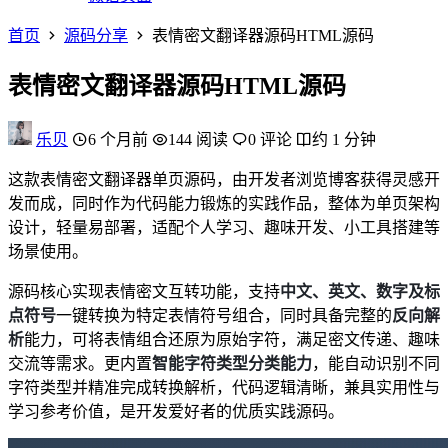
首页
源码分享
表情密文翻译器源码HTML源码
表情密文翻译器源码HTML源码
乐贝
6 个月前
144 阅读
0 评论
约 1 分钟
这款表情密文翻译器单页源码，由开发者浏览博客获得灵感开
发而成，同时作为代码能力锻炼的实践作品，整体为单页架构
设计，轻量易部署，适配个人学习、趣味开发、小工具搭建等
场景使用。
源码核心实现表情密文互转功能，支持
中文、英文、数字及标
点符号
一键转换为特定表情符号组合，同时具备完整的
反向解
析
能力，可将表情组合还原为原始字符，满足密文传递、趣味
交流等需求。更内置
智能字符类型分类能力
，能自动识别不同
字符类型并精准完成转换解析，代码逻辑清晰，兼具实用性与
学习参考价值，是开发爱好者的优质实践源码。