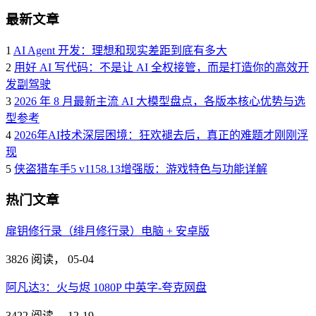
最新文章
1
AI Agent 开发：理想和现实差距到底有多大
2
用好 AI 写代码：不是让 AI 全权接管，而是打造你的高效开
发副驾驶
3
2026 年 8 月最新主流 AI 大模型盘点，各版本核心优势与选
型参考
4
2026年AI技术深层困境：狂欢褪去后，真正的难题才刚刚浮
现
5
侠盗猎车手5 v1158.13增强版：游戏特色与功能详解
热门文章
扉钥修行录（绯月修行录）电脑 + 安卓版
3826 阅读，
05-04
阿凡达3：火与烬 1080P 中英字-夸克网盘
3422 阅读，
12-19