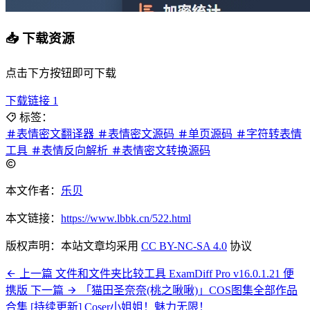
📥 下载资源
点击下方按钮即可下载
下载链接 1
标签：
表情密文翻译器
表情密文源码
单页源码
字符转表情
工具
表情反向解析
表情密文转换源码
本文作者：
乐贝
本文链接：
https://www.lbbk.cn/522.html
版权声明：本站文章均采用
CC BY-NC-SA 4.0
协议
上一篇
文件和文件夹比较工具 ExamDiff Pro v16.0.1.21 便
携版
下一篇
「猫田圣奈奈(桃之啾啾)」COS图集全部作品
合集 [持续更新] Coser小姐姐！魅力无限！