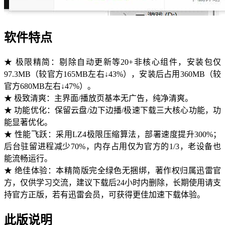
软件特点
★ 极限精简：剔除自动更新等20+非核心组件，安装包仅
97.3MB（较官方165MB左右↓43%），安装后占用360MB（较
官方680MB左右↓47%）。
★ 极致清爽：主界面/播放页基本无广告，纯净清爽。
★ 功能优化：保留云盘/边下边播/极速下载三大核心功能，功
能显著优化。
★ 性能飞跃：采用LZ4极限压缩算法，部署速度提升300%；
后台驻留进程减少70%，内存占用仅为官方的1/3，老设备也
能流畅运行。
★ 绝佳体验：本精简版完全绿色无捆绑，著作权归属迅雷官
方，仅供学习交流，建议下载后24小时内删除，长期使用请支
持官方正版，若有迅雷会员，可获得更佳加速下载体验。
此版说明