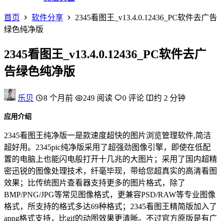
首页
软件分享
2345看图王_v13.4.0.12436_PC软件去广告
绿色纯净版
2345看图王_v13.4.0.12436_PC软件去广
告绿色纯净版
乐贝
8 个月前
249 阅读
0 评论
约 2 分钟
应用介绍
2345看图王纯净版一是款速度超快的图片浏览管理软件,简洁
超好用。2345pic纯净版采用了超强劲图像引擎，即使在低配
置的电脑上也能闪电般打开十几兆的大图片；采用了国内超精
密迅锐的图像处理技术，纤毫毕现，带给您超真实的高清看图
效果；比传统图片查看器支持更多的图片格式，除了
BMP/PNG/JPG等常见图像格式，更兼容PSD/RAW等专业图像
格式，所支持的格式多达69种格式；2345看图王精简版加入了
apng格式支持，比gif的动图效果更清晰。不过官方原版是有广