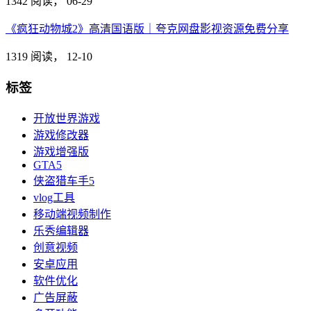
1342 阅读，
06-29
《疯狂动物城2》高清国语版｜夸克网盘影视资源免费分享
1319 阅读，
12-10
标签
开放世界游戏
游戏修改器
游戏增强版
GTA5
侠盗猎车手5
vlog工具
移动端视频制作
乐秀编辑器
创意视频
安卓应用
软件优化
广告屏蔽