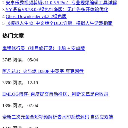
2
安卓乐秀视频剪辑v11.0.5.5 Pro：专业视频编辑工具详解
3
YY语音V9.58.0.0绿色纯净版：无广告多开体验优化
4
Ghost Downloader v4.2.2绿色版
5
《模拟人生4》中文版全DLC详解 - 模拟人生游戏指南
热门文章
扉钥修行录（绯月修行录）电脑 + 安卓版
3745 阅读，
05-04
阿凡达3：火与烬 1080P 中英字-夸克网盘
3390 阅读，
12-19
EMLOG博客- 百度提交自动推送，判断文章是否收录
1396 阅读，
07-04
全新二次元聚合短视频解析去水印系统源码 自适应双端