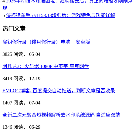
4
2026年AI技术深层困境：狂欢褪去后，真正的难题才刚刚浮
现
5
侠盗猎车手5 v1158.13增强版：游戏特色与功能详解
热门文章
扉钥修行录（绯月修行录）电脑 + 安卓版
3825 阅读，
05-04
阿凡达3：火与烬 1080P 中英字-夸克网盘
3419 阅读，
12-19
EMLOG博客- 百度提交自动推送，判断文章是否收录
1407 阅读，
07-04
全新二次元聚合短视频解析去水印系统源码 自适应双端
1346 阅读，
06-29