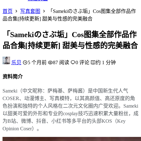
首页
写真套图
「Samekiのさぶ垢」Cos图集全部作品作
品合集[持续更新] 甜美与性感的完美融合
「Samekiのさぶ垢」Cos图集全部作品作
品合集[持续更新] 甜美与性感的完美融合
乐贝
5 个月前
87 阅读
0 评论
约 1 分钟
资料简介
Sameki（中文昵称：萨梅基、萨梅酱）是中国新生代人气
COSER、动漫博主、写真模特，以其高颜值、高还原度的角
色扮演和独特的个人风格在二次元文化圈内广受欢迎。Sameki
以甜美可爱的外形和专业的cosplay技巧迅速积累大量粉丝，成
为B站、微博、抖音、小红书等多平台的头部KOS（Key
Opinion Coser）。