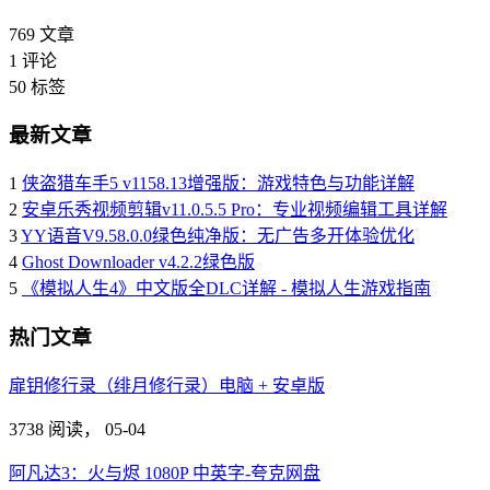
769
文章
1
评论
50
标签
最新文章
1
侠盗猎车手5 v1158.13增强版：游戏特色与功能详解
2
安卓乐秀视频剪辑v11.0.5.5 Pro：专业视频编辑工具详解
3
YY语音V9.58.0.0绿色纯净版：无广告多开体验优化
4
Ghost Downloader v4.2.2绿色版
5
《模拟人生4》中文版全DLC详解 - 模拟人生游戏指南
热门文章
扉钥修行录（绯月修行录）电脑 + 安卓版
3738 阅读，
05-04
阿凡达3：火与烬 1080P 中英字-夸克网盘