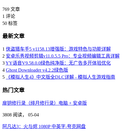
769
文章
1
评论
50
标签
最新文章
1
侠盗猎车手5 v1158.13增强版：游戏特色与功能详解
2
安卓乐秀视频剪辑v11.0.5.5 Pro：专业视频编辑工具详解
3
YY语音V9.58.0.0绿色纯净版：无广告多开体验优化
4
Ghost Downloader v4.2.2绿色版
5
《模拟人生4》中文版全DLC详解 - 模拟人生游戏指南
热门文章
扉钥修行录（绯月修行录）电脑 + 安卓版
3808 阅读，
05-04
阿凡达3：火与烬 1080P 中英字-夸克网盘