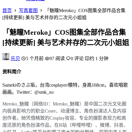
首页
写真套图
「魅瞳Meroko」COS图集全部作品合集
[持续更新] 美与艺术并存的二次元小姐姐
「魅瞳Meroko」COS图集全部作品合集
[持续更新] 美与艺术并存的二次元小姐姐
乐贝
5 个月前
97 阅读
0 评论
约 1 分钟
资料简介
Samekiのさぶ垢，台湾cosplayer/模特，身高168cm，喜欢唱歌
画画。Twitter：@smk_xo
Meroko_魅瞳（网络ID：Meroko_魅瞳）是中国二次元文化圈
内极具影响力的职业Coser、动漫博主、角色扮演达人及内容
创作者。她凭借精致的Cosplay妆容、专业的摄影表现力和高
度还原的角色扮演作品，在B站（哔哩哔哩）、微博、抖音、