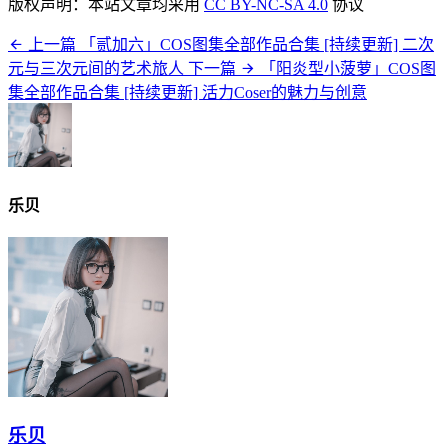
版权声明：本站文章均采用
CC BY-NC-SA 4.0
协议
上一篇
「贰加六」COS图集全部作品合集 [持续更新] 二次
元与三次元间的艺术旅人
下一篇
「阳炎型小菠萝」COS图
集全部作品合集 [持续更新] 活力Coser的魅力与创意
乐贝
乐贝