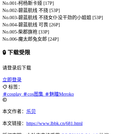
No.001-柯杨斯卡娅 [17P]
No.002-碧蓝航线 不挠 [53P]
No.003-碧蓝航线 不挠女仆没干劲的小姐姐 [53P]
No.004-碧蓝航线 可畏 [26P]
No.005-柴郡旗袍 [33P]
No.006-魔太郎兔女郎 [24P]
🔒 下载受限
请登录后下载
立即登录
标签：
cosplay
cos图集
魅瞳Meroko
本文作者：
乐贝
本文链接：
https://www.lbbk.cn/681.html