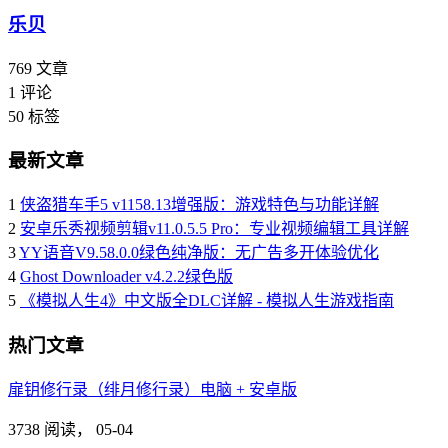
乐贝
769
文章
1
评论
50
标签
最新文章
1
侠盗猎车手5 v1158.13增强版：游戏特色与功能详解
2
安卓乐秀视频剪辑v11.0.5.5 Pro：专业视频编辑工具详解
3
YY语音V9.58.0.0绿色纯净版：无广告多开体验优化
4
Ghost Downloader v4.2.2绿色版
5
《模拟人生4》中文版全DLC详解 - 模拟人生游戏指南
热门文章
扉钥修行录（绯月修行录）电脑 + 安卓版
3738 阅读，
05-04