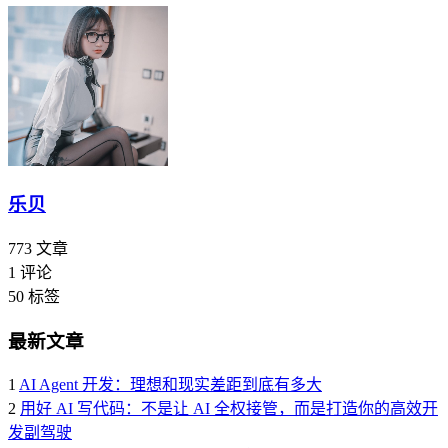
乐贝
773
文章
1
评论
50
标签
最新文章
1
AI Agent 开发：理想和现实差距到底有多大
2
用好 AI 写代码：不是让 AI 全权接管，而是打造你的高效开
发副驾驶