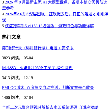
3
2026 年 8 月最新主流 AI 大模型盘点，各版本核心优势与选
型参考
4
2026年AI技术深层困境：狂欢褪去后，真正的难题才刚刚浮
现
5
侠盗猎车手5 v1158.13增强版：游戏特色与功能详解
热门文章
扉钥修行录（绯月修行录）电脑 + 安卓版
3823 阅读，
05-04
阿凡达3：火与烬 1080P 中英字-夸克网盘
3413 阅读，
12-19
EMLOG博客- 百度提交自动推送，判断文章是否收录
1406 阅读，
07-04
全新二次元聚合短视频解析去水印系统源码 自适应双端