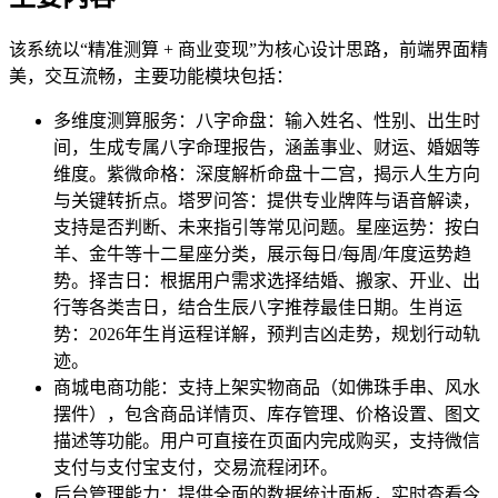
该系统以“精准测算 + 商业变现”为核心设计思路，前端界面精
美，交互流畅，主要功能模块包括：
多维度测算服务：八字命盘：输入姓名、性别、出生时
间，生成专属八字命理报告，涵盖事业、财运、婚姻等
维度。紫微命格：深度解析命盘十二宫，揭示人生方向
与关键转折点。塔罗问答：提供专业牌阵与语音解读，
支持是否判断、未来指引等常见问题。星座运势：按白
羊、金牛等十二星座分类，展示每日/每周/年度运势趋
势。择吉日：根据用户需求选择结婚、搬家、开业、出
行等各类吉日，结合生辰八字推荐最佳日期。生肖运
势：2026年生肖运程详解，预判吉凶走势，规划行动轨
迹。
商城电商功能：支持上架实物商品（如佛珠手串、风水
摆件），包含商品详情页、库存管理、价格设置、图文
描述等功能。用户可直接在页面内完成购买，支持微信
支付与支付宝支付，交易流程闭环。
后台管理能力：提供全面的数据统计面板，实时查看今