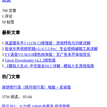
乐贝
769
文章
1
评论
50
标签
最新文章
1
侠盗猎车手5 v1158.13增强版：游戏特色与功能详解
2
安卓乐秀视频剪辑v11.0.5.5 Pro：专业视频编辑工具详解
3
YY语音V9.58.0.0绿色纯净版：无广告多开体验优化
4
Ghost Downloader v4.2.2绿色版
5
《模拟人生4》中文版全DLC详解 - 模拟人生游戏指南
热门文章
扉钥修行录（绯月修行录）电脑 + 安卓版
3756 阅读，
05-04
阿凡达3：火与烬 1080P 中英字-夸克网盘