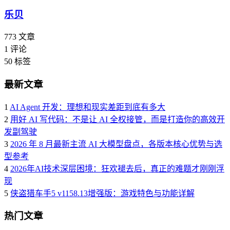
乐贝
773
文章
1
评论
50
标签
最新文章
1
AI Agent 开发：理想和现实差距到底有多大
2
用好 AI 写代码：不是让 AI 全权接管，而是打造你的高效开
发副驾驶
3
2026 年 8 月最新主流 AI 大模型盘点，各版本核心优势与选
型参考
4
2026年AI技术深层困境：狂欢褪去后，真正的难题才刚刚浮
现
5
侠盗猎车手5 v1158.13增强版：游戏特色与功能详解
热门文章