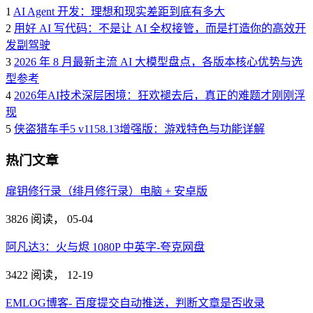
1
AI Agent 开发：理想和现实差距到底有多大
2
用好 AI 写代码：不是让 AI 全权接管，而是打造你的高效开
发副驾驶
3
2026 年 8 月最新主流 AI 大模型盘点，各版本核心优势与选
型参考
4
2026年AI技术深层困境：狂欢褪去后，真正的难题才刚刚浮
现
5
侠盗猎车手5 v1158.13增强版：游戏特色与功能详解
热门文章
扉钥修行录（绯月修行录）电脑 + 安卓版
3826 阅读，
05-04
阿凡达3：火与烬 1080P 中英字-夸克网盘
3422 阅读，
12-19
EMLOG博客- 百度提交自动推送，判断文章是否收录