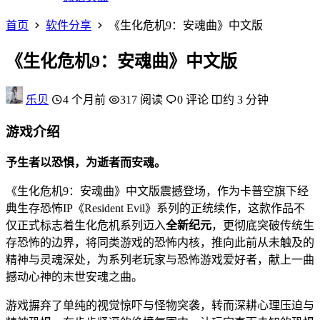
首页
软件分享
《生化危机9：安魂曲》中文版
《生化危机9：安魂曲》中文版
乐贝
4 个月前
317 阅读
0 评论
约 3 分钟
游戏介绍
予生者以恐惧，为逝者而安魂。
《生化危机9：安魂曲》中文版震撼登场，作为卡普空旗下经
典生存恐怖IP《Resident Evil》系列的正统续作，这款作品不
仅正式标志着生化危机系列迈入
全新纪元
，更彻底突破传统生
存恐怖的边界，将同类游戏的恐怖内核，推向此前从未触及的
精神与灵魂深处，为系列老玩家与恐怖游戏爱好者，献上一曲
撼动心神的末世安魂之曲。
游戏摒弃了单纯的视觉惊吓与怪物突袭，转而深耕心理压迫与