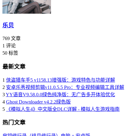
乐贝
769
文章
1
评论
50
标签
最新文章
1
侠盗猎车手5 v1158.13增强版：游戏特色与功能详解
2
安卓乐秀视频剪辑v11.0.5.5 Pro：专业视频编辑工具详解
3
YY语音V9.58.0.0绿色纯净版：无广告多开体验优化
4
Ghost Downloader v4.2.2绿色版
5
《模拟人生4》中文版全DLC详解 - 模拟人生游戏指南
热门文章
扉钥修行录（绯月修行录）电脑 + 安卓版