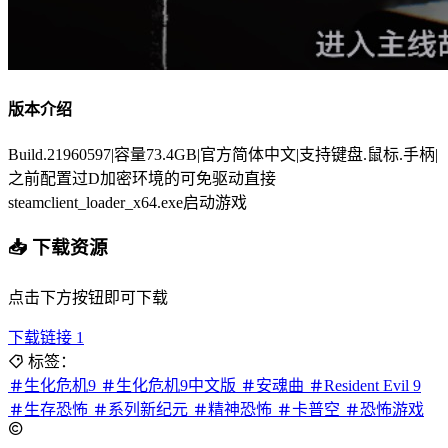
版本介绍
Build.21960597|容量73.4GB|官方简体中文|支持键盘.鼠标.手柄|
之前配置过D加密环境的可免驱动直接
steamclient_loader_x64.exe启动游戏
📥 下载资源
点击下方按钮即可下载
下载链接 1
标签：
生化危机9
生化危机9中文版
安魂曲
Resident Evil 9
生存恐怖
系列新纪元
精神恐怖
卡普空
恐怖游戏