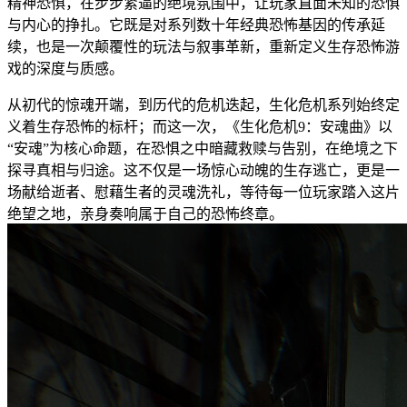
精神恐惧，在步步紧逼的绝境氛围中，让玩家直面未知的恐惧
与内心的挣扎。它既是对系列数十年经典恐怖基因的传承延
续，也是一次颠覆性的玩法与叙事革新，重新定义生存恐怖游
戏的深度与质感。
从初代的惊魂开端，到历代的危机迭起，生化危机系列始终定
义着生存恐怖的标杆；而这一次，《生化危机9：安魂曲》以
“安魂”为核心命题，在恐惧之中暗藏救赎与告别，在绝境之下
探寻真相与归途。这不仅是一场惊心动魄的生存逃亡，更是一
场献给逝者、慰藉生者的灵魂洗礼，等待每一位玩家踏入这片
绝望之地，亲身奏响属于自己的恐怖终章。