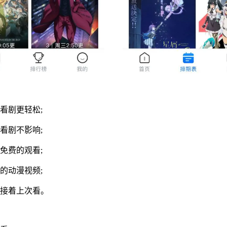
看剧更轻松;
看剧不影响;
免费的观看;
的动漫视频;
以接着上次看。