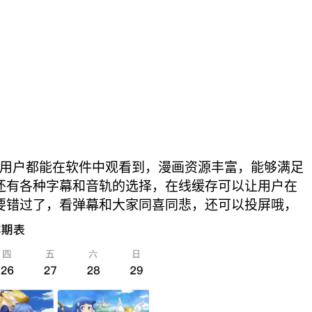
视频用户都能在软件中观看到，漫画资源丰富，能够满足
，还有各种字幕和音轨的选择，在线缓存可以让用户在
不要错过了，看弹幕和大家同喜同悲，还可以投屏哦，