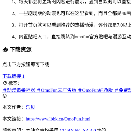
1、每天都会将更新的内容进行展示，遇到喜欢的可以直接
2、一些剧场版的动漫也可以在这里看到，而且全都是4k画
3、打开首页就可以看到推荐的热播动漫，评分都是7.0以上
4、内置贴吧入口，直接跳转到omofun官方贴吧与漫游互
📥 下载资源
点击下方按钮即可下载
下载链接 1
标签：
动漫追番神器
OmoFun去广告版
OmoFun纯净版
免费动
本文作者：
乐贝
本文链接：
https://www.lbbk.cn/OmoFun.html
版权声明：本站文章均采用
CC BY-NC-SA 4.0
协议