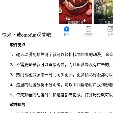
快来下载omofun观看吧
软件亮点
1、输入动漫视频关键字就可以轻松找到想看的动漫，追番
2、不需要登录就可以直接观看，而且追番是没有广告的，
3、热门番剧资源第一时间同步更新，更多精彩好漫都可以
4、这里的动漫分类十分明确，可以瞬间帮助用户找到想看
5、每天观看的动漫时间和进度都有记录，打开历史就可
软件优势