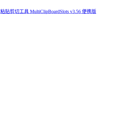
贴剪切工具 MultiClipBoardSlots v3.56 便携版