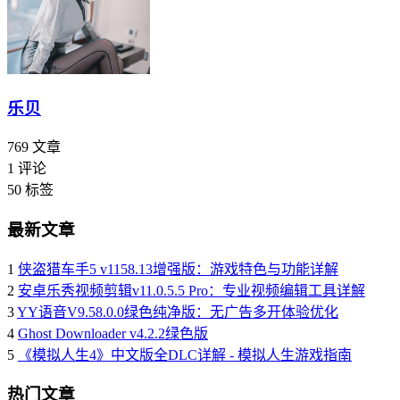
乐贝
769
文章
1
评论
50
标签
最新文章
1
侠盗猎车手5 v1158.13增强版：游戏特色与功能详解
2
安卓乐秀视频剪辑v11.0.5.5 Pro：专业视频编辑工具详解
3
YY语音V9.58.0.0绿色纯净版：无广告多开体验优化
4
Ghost Downloader v4.2.2绿色版
5
《模拟人生4》中文版全DLC详解 - 模拟人生游戏指南
热门文章