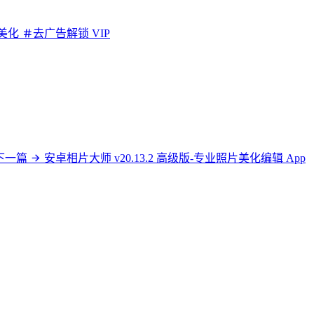
美化
去广告解锁 VIP
下一篇
安卓相片大师 v20.13.2 高级版-专业照片美化编辑 App