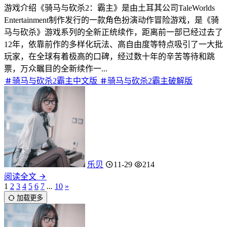
游戏介绍《骑马与砍杀2：霸主》是由土耳其公司TaleWorlds
Entertainment制作发行的一款角色扮演动作冒险游戏，是《骑
马与砍杀》游戏系列的全新正统续作，距离前一部已经过去了
12年，依靠前作的多样化玩法、高自由度等特点吸引了一大批
玩家，在全球有着极高的口碑，经过数十年的辛苦等待和跳
票，万众瞩目的全新续作一...
骑马与砍杀2霸主中文版
骑马与砍杀2霸主破解版
乐贝
11-29
214
阅读全文
1
2
3
4
5
6
7
...
10
»
加载更多