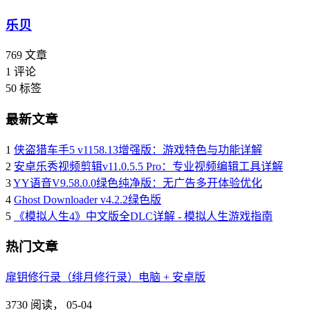
乐贝
769
文章
1
评论
50
标签
最新文章
1
侠盗猎车手5 v1158.13增强版：游戏特色与功能详解
2
安卓乐秀视频剪辑v11.0.5.5 Pro：专业视频编辑工具详解
3
YY语音V9.58.0.0绿色纯净版：无广告多开体验优化
4
Ghost Downloader v4.2.2绿色版
5
《模拟人生4》中文版全DLC详解 - 模拟人生游戏指南
热门文章
扉钥修行录（绯月修行录）电脑 + 安卓版
3730 阅读，
05-04