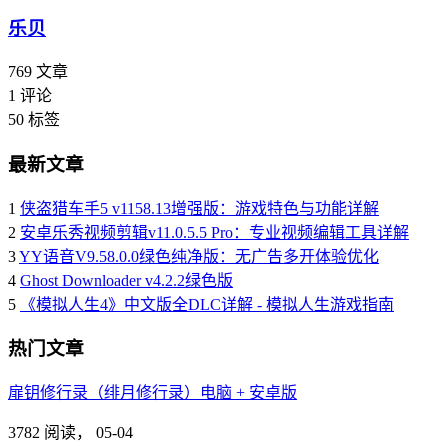
乐贝
769
文章
1
评论
50
标签
最新文章
1
侠盗猎车手5 v1158.13增强版：游戏特色与功能详解
2
安卓乐秀视频剪辑v11.0.5.5 Pro：专业视频编辑工具详解
3
YY语音V9.58.0.0绿色纯净版：无广告多开体验优化
4
Ghost Downloader v4.2.2绿色版
5
《模拟人生4》中文版全DLC详解 - 模拟人生游戏指南
热门文章
扉钥修行录（绯月修行录）电脑 + 安卓版
3782 阅读，
05-04