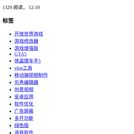
1329 阅读，
12-10
标签
开放世界游戏
游戏修改器
游戏增强版
GTA5
侠盗猎车手5
vlog工具
移动端视频制作
乐秀编辑器
创意视频
安卓应用
软件优化
广告屏蔽
多开功能
绿色版
语音软件