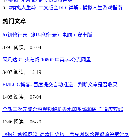
4
Ghost Downloader v4.2.2绿色版
5
《模拟人生4》中文版全DLC详解 - 模拟人生游戏指南
热门文章
扉钥修行录（绯月修行录）电脑 + 安卓版
3791 阅读，
05-04
阿凡达3：火与烬 1080P 中英字-夸克网盘
3407 阅读，
12-19
EMLOG博客- 百度提交自动推送，判断文章是否收录
1405 阅读，
07-04
全新二次元聚合短视频解析去水印系统源码 自适应双端
1346 阅读，
06-29
《疯狂动物城2》高清国语版｜夸克网盘影视资源免费分享