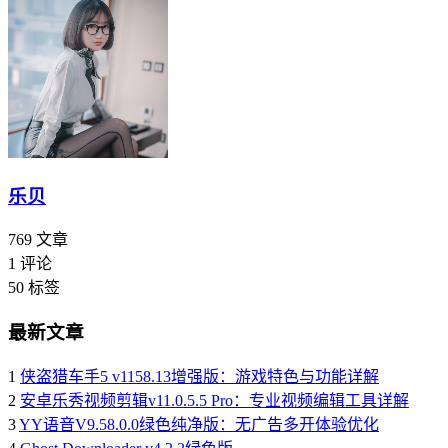
乐贝
769
文章
1
评论
50
标签
最新文章
1
侠盗猎车手5 v1158.13增强版：游戏特色与功能详解
2
安卓乐秀视频剪辑v11.0.5.5 Pro：专业视频编辑工具详解
3
YY语音V9.58.0.0绿色纯净版：无广告多开体验优化