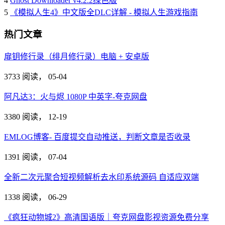
4
Ghost Downloader v4.2.2绿色版
5
《模拟人生4》中文版全DLC详解 - 模拟人生游戏指南
热门文章
扉钥修行录（绯月修行录）电脑 + 安卓版
3733 阅读，
05-04
阿凡达3：火与烬 1080P 中英字-夸克网盘
3380 阅读，
12-19
EMLOG博客- 百度提交自动推送，判断文章是否收录
1391 阅读，
07-04
全新二次元聚合短视频解析去水印系统源码 自适应双端
1338 阅读，
06-29
《疯狂动物城2》高清国语版｜夸克网盘影视资源免费分享