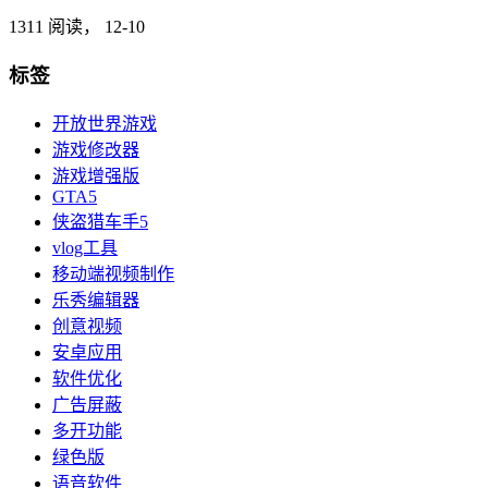
1311 阅读，
12-10
标签
开放世界游戏
游戏修改器
游戏增强版
GTA5
侠盗猎车手5
vlog工具
移动端视频制作
乐秀编辑器
创意视频
安卓应用
软件优化
广告屏蔽
多开功能
绿色版
语音软件