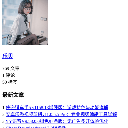
乐贝
769
文章
1
评论
50
标签
最新文章
1
侠盗猎车手5 v1158.13增强版：游戏特色与功能详解
2
安卓乐秀视频剪辑v11.0.5.5 Pro：专业视频编辑工具详解
3
YY语音V9.58.0.0绿色纯净版：无广告多开体验优化