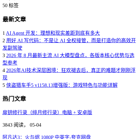
50
标签
最新文章
1
AI Agent 开发：理想和现实差距到底有多大
2
用好 AI 写代码：不是让 AI 全权接管，而是打造你的高效开
发副驾驶
3
2026 年 8 月最新主流 AI 大模型盘点，各版本核心优势与选
型参考
4
2026年AI技术深层困境：狂欢褪去后，真正的难题才刚刚浮
现
5
侠盗猎车手5 v1158.13增强版：游戏特色与功能详解
热门文章
扉钥修行录（绯月修行录）电脑 + 安卓版
3843 阅读，
05-04
阿凡达3：火与烬 1080P 中英字-夸克网盘