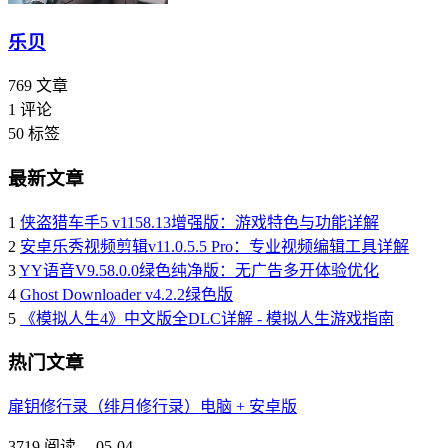
乐贝
769
文章
1
评论
50
标签
最新文章
1
侠盗猎车手5 v1158.13增强版：游戏特色与功能详解
2
安卓乐秀视频剪辑v11.0.5.5 Pro：专业视频编辑工具详解
3
YY语音V9.58.0.0绿色纯净版：无广告多开体验优化
4
Ghost Downloader v4.2.2绿色版
5
《模拟人生4》中文版全DLC详解 - 模拟人生游戏指南
热门文章
扉钥修行录（绯月修行录）电脑 + 安卓版
3719 阅读，
05-04