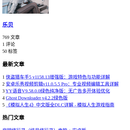
乐贝
769
文章
1
评论
50
标签
最新文章
1
侠盗猎车手5 v1158.13增强版：游戏特色与功能详解
2
安卓乐秀视频剪辑v11.0.5.5 Pro：专业视频编辑工具详解
3
YY语音V9.58.0.0绿色纯净版：无广告多开体验优化
4
Ghost Downloader v4.2.2绿色版
5
《模拟人生4》中文版全DLC详解 - 模拟人生游戏指南
热门文章