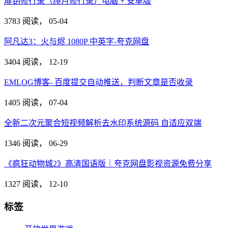
扉钥修行录（绯月修行录）电脑 + 安卓版
3783 阅读，
05-04
阿凡达3：火与烬 1080P 中英字-夸克网盘
3404 阅读，
12-19
EMLOG博客- 百度提交自动推送，判断文章是否收录
1405 阅读，
07-04
全新二次元聚合短视频解析去水印系统源码 自适应双端
1346 阅读，
06-29
《疯狂动物城2》高清国语版｜夸克网盘影视资源免费分享
1327 阅读，
12-10
标签