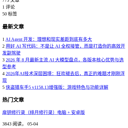
773
文章
1
评论
50
标签
最新文章
1
AI Agent 开发：理想和现实差距到底有多大
2
用好 AI 写代码：不是让 AI 全权接管，而是打造你的高效开
发副驾驶
3
2026 年 8 月最新主流 AI 大模型盘点，各版本核心优势与选
型参考
4
2026年AI技术深层困境：狂欢褪去后，真正的难题才刚刚浮
现
5
侠盗猎车手5 v1158.13增强版：游戏特色与功能详解
热门文章
扉钥修行录（绯月修行录）电脑 + 安卓版
3843 阅读，
05-04