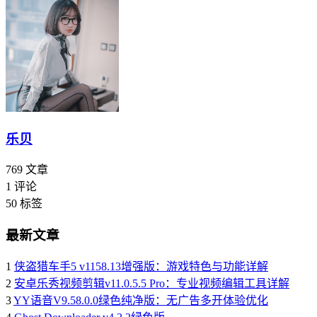
乐贝
769
文章
1
评论
50
标签
最新文章
1
侠盗猎车手5 v1158.13增强版：游戏特色与功能详解
2
安卓乐秀视频剪辑v11.0.5.5 Pro：专业视频编辑工具详解
3
YY语音V9.58.0.0绿色纯净版：无广告多开体验优化