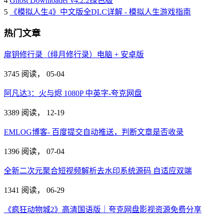
4
Ghost Downloader v4.2.2绿色版
5
《模拟人生4》中文版全DLC详解 - 模拟人生游戏指南
热门文章
扉钥修行录（绯月修行录）电脑 + 安卓版
3745 阅读，
05-04
阿凡达3：火与烬 1080P 中英字-夸克网盘
3389 阅读，
12-19
EMLOG博客- 百度提交自动推送，判断文章是否收录
1396 阅读，
07-04
全新二次元聚合短视频解析去水印系统源码 自适应双端
1341 阅读，
06-29
《疯狂动物城2》高清国语版｜夸克网盘影视资源免费分享