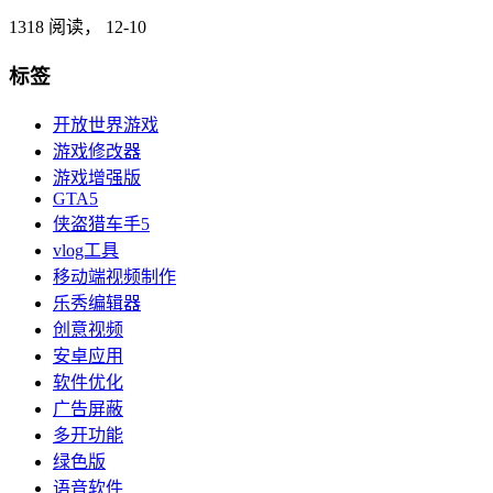
1318 阅读，
12-10
标签
开放世界游戏
游戏修改器
游戏增强版
GTA5
侠盗猎车手5
vlog工具
移动端视频制作
乐秀编辑器
创意视频
安卓应用
软件优化
广告屏蔽
多开功能
绿色版
语音软件