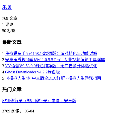
乐贝
769
文章
1
评论
50
标签
最新文章
1
侠盗猎车手5 v1158.13增强版：游戏特色与功能详解
2
安卓乐秀视频剪辑v11.0.5.5 Pro：专业视频编辑工具详解
3
YY语音V9.58.0.0绿色纯净版：无广告多开体验优化
4
Ghost Downloader v4.2.2绿色版
5
《模拟人生4》中文版全DLC详解 - 模拟人生游戏指南
热门文章
扉钥修行录（绯月修行录）电脑 + 安卓版
3789 阅读，
05-04