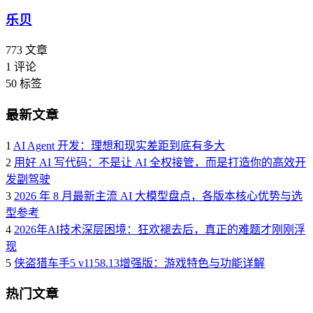
乐贝
773
文章
1
评论
50
标签
最新文章
1
AI Agent 开发：理想和现实差距到底有多大
2
用好 AI 写代码：不是让 AI 全权接管，而是打造你的高效开
发副驾驶
3
2026 年 8 月最新主流 AI 大模型盘点，各版本核心优势与选
型参考
4
2026年AI技术深层困境：狂欢褪去后，真正的难题才刚刚浮
现
5
侠盗猎车手5 v1158.13增强版：游戏特色与功能详解
热门文章