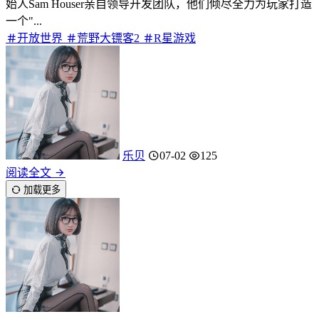
始人Sam Houser亲自领导开发团队，他们倾尽全力为玩家打造
一个"...
开放世界
荒野大镖客2
R星游戏
乐贝
07-02
125
阅读全文
加载更多