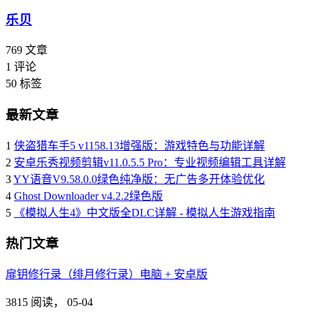
乐贝
769
文章
1
评论
50
标签
最新文章
1
侠盗猎车手5 v1158.13增强版：游戏特色与功能详解
2
安卓乐秀视频剪辑v11.0.5.5 Pro：专业视频编辑工具详解
3
YY语音V9.58.0.0绿色纯净版：无广告多开体验优化
4
Ghost Downloader v4.2.2绿色版
5
《模拟人生4》中文版全DLC详解 - 模拟人生游戏指南
热门文章
扉钥修行录（绯月修行录）电脑 + 安卓版
3815 阅读，
05-04