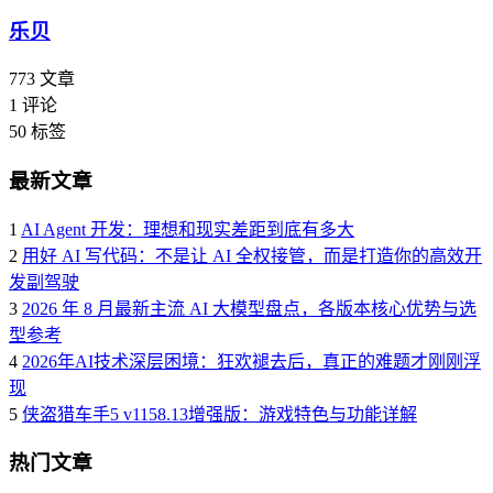
乐贝
773
文章
1
评论
50
标签
最新文章
1
AI Agent 开发：理想和现实差距到底有多大
2
用好 AI 写代码：不是让 AI 全权接管，而是打造你的高效开
发副驾驶
3
2026 年 8 月最新主流 AI 大模型盘点，各版本核心优势与选
型参考
4
2026年AI技术深层困境：狂欢褪去后，真正的难题才刚刚浮
现
5
侠盗猎车手5 v1158.13增强版：游戏特色与功能详解
热门文章