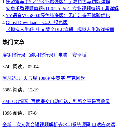
1
侠盗猎车手5 v1158.13增强版：游戏特色与功能详解
2
安卓乐秀视频剪辑v11.0.5.5 Pro：专业视频编辑工具详解
3
YY语音V9.58.0.0绿色纯净版：无广告多开体验优化
4
Ghost Downloader v4.2.2绿色版
5
《模拟人生4》中文版全DLC详解 - 模拟人生游戏指南
热门文章
扉钥修行录（绯月修行录）电脑 + 安卓版
3742 阅读，
05-04
阿凡达3：火与烬 1080P 中英字-夸克网盘
3388 阅读，
12-19
EMLOG博客- 百度提交自动推送，判断文章是否收录
1396 阅读，
07-04
全新二次元聚合短视频解析去水印系统源码 自适应双端