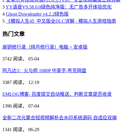
3
YY语音V9.58.0.0绿色纯净版：无广告多开体验优化
4
Ghost Downloader v4.2.2绿色版
5
《模拟人生4》中文版全DLC详解 - 模拟人生游戏指南
热门文章
扉钥修行录（绯月修行录）电脑 + 安卓版
3742 阅读，
05-04
阿凡达3：火与烬 1080P 中英字-夸克网盘
3387 阅读，
12-19
EMLOG博客- 百度提交自动推送，判断文章是否收录
1396 阅读，
07-04
全新二次元聚合短视频解析去水印系统源码 自适应双端
1341 阅读，
06-29