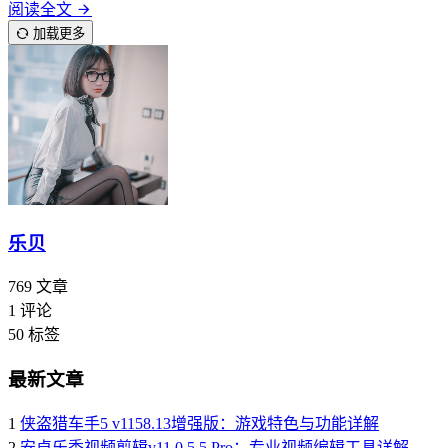
阅读全文
加载更多
乐贝
769
文章
1
评论
50
标签
最新文章
1
侠盗猎车手5 v1158.13增强版：游戏特色与功能详解
2
安卓乐秀视频剪辑v11.0.5.5 Pro：专业视频编辑工具详解