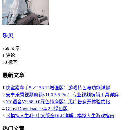
乐贝
769
文章
1
评论
50
标签
最新文章
1
侠盗猎车手5 v1158.13增强版：游戏特色与功能详解
2
安卓乐秀视频剪辑v11.0.5.5 Pro：专业视频编辑工具详解
3
YY语音V9.58.0.0绿色纯净版：无广告多开体验优化
4
Ghost Downloader v4.2.2绿色版
5
《模拟人生4》中文版全DLC详解 - 模拟人生游戏指南
热门文章