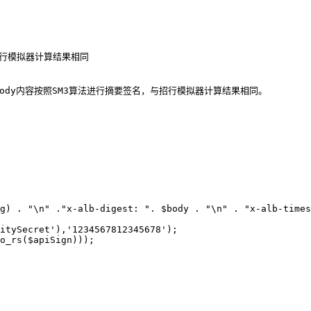
与招行模拟器计算结果相同

加密后的body内容按照SM3算法进行摘要签名，与招行模拟器计算结果相同。

g) . "\n" ."x-alb-digest: ". $body . "\n" . "x-alb-times
itySecret'),'1234567812345678');

o_rs($apiSign)));
