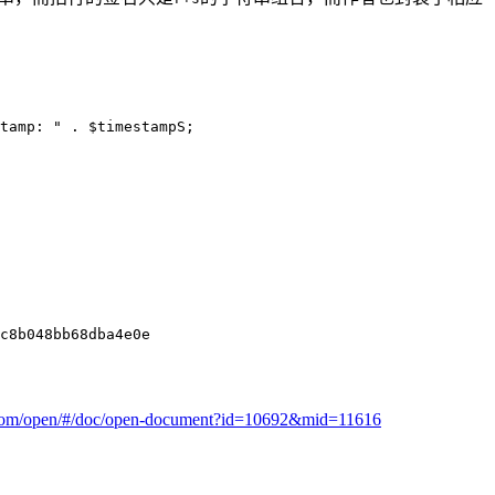
tamp: " . $timestampS;

c8b048bb68dba4e0e
a.com/open/#/doc/open-document?id=10692&mid=11616