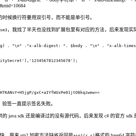
92&mid=10684
的时候换行符要用双引号，而不能是单引号。
，我找了半天也没找到扩展包里有对应的方法，后来发现实际
sm3
g) . "\n" ."x-alb-digest: ". $body . "\n" . "x-alb-times
itySecret'),'1234567812345678');

HTKANsY+H5jgP/gxC+aIYfWUxPe01jtO8kqzwew==
）验签一直提示签名失败。
 sdk 还是编译过的没有源代码，后来发现 c# 的官方 sdk 是有
很快，原来 sm2 加密方法缺省返回是
格式的 base64
asn1(r,s)