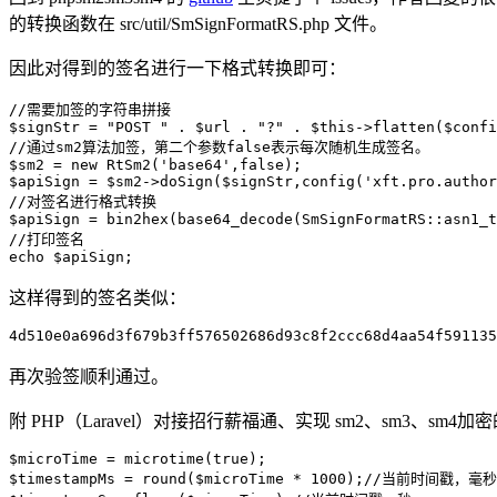
的转换函数在 src/util/SmSignFormatRS.php 文件。
因此对得到的签名进行一下格式转换即可：
//需要加签的字符串拼接

$signStr = "POST " . $url . "?" . $this->flatten($confi
//通过sm2算法加签，第二个参数false表示每次随机生成签名。

$sm2 = new RtSm2('base64',false);

$apiSign = $sm2->doSign($signStr,config('xft.pro.author
//对签名进行格式转换

$apiSign = bin2hex(base64_decode(SmSignFormatRS::asn1_t
//打印签名

echo $apiSign;
这样得到的签名类似：
4d510e0a696d3f679b3ff576502686d93c8f2ccc68d4aa54f591135
再次验签顺利通过。
附 PHP（Laravel）对接招行薪福通、实现 sm2、sm3、s
$microTime = microtime(true);

$timestampMs = round($microTime * 1000);//当前时间戳，毫秒
