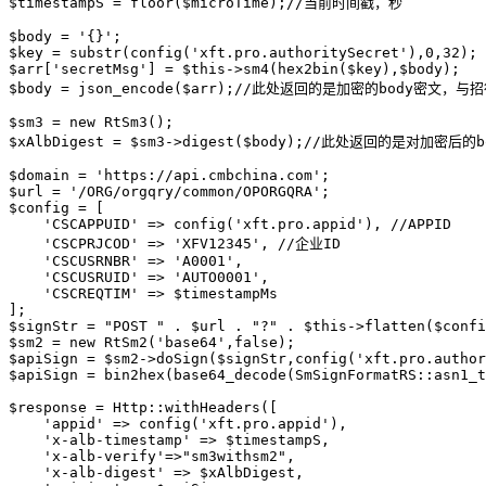
$timestampS = floor($microTime);//当前时间戳，秒

$body = '{}';

$key = substr(config('xft.pro.authoritySecret'),0,32);

$arr['secretMsg'] = $this->sm4(hex2bin($key),$body);

$body = json_encode($arr);//此处返回的是加密的body密文，
$sm3 = new RtSm3();

$xAlbDigest = $sm3->digest($body);//此处返回的是对
$domain = 'https://api.cmbchina.com';

$url = '/ORG/orgqry/common/OPORGQRA';

$config = [

    'CSCAPPUID' => config('xft.pro.appid'), //APPID

    'CSCPRJCOD' => 'XFV12345', //企业ID

    'CSCUSRNBR' => 'A0001',

    'CSCUSRUID' => 'AUTO0001',

    'CSCREQTIM' => $timestampMs

];

$signStr = "POST " . $url . "?" . $this->flatten($confi
$sm2 = new RtSm2('base64',false);

$apiSign = $sm2->doSign($signStr,config('xft.pro.author
$apiSign = bin2hex(base64_decode(SmSignFormatRS::asn1_t
$response = Http::withHeaders([

    'appid' => config('xft.pro.appid'),

    'x-alb-timestamp' => $timestampS,

    'x-alb-verify'=>"sm3withsm2",

    'x-alb-digest' => $xAlbDigest,
