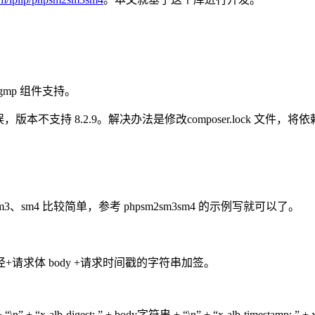
gmp 组件支持。
错误，版本不支持 8.2.9。解决办法是修改composer.lock 文件，将依赖
。
m3、sm4 比较简单，参考 phpsm2sm3sm4 的示例写就可以了。
+请求体 body +请求时间戳的字符串加签。
x-alb-digest: ” + body字符串 + “\n” + “x-alb-timestamp: ” 