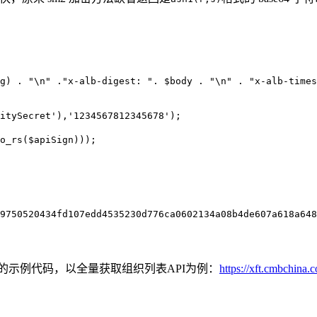
g) . "\n" ."x-alb-digest: ". $body . "\n" . "x-alb-times
itySecret'),'1234567812345678');

o_rs($apiSign)));

9750520434fd107edd4535230d776ca0602134a08b4de607a618a648
m4加密的示例代码，以全量获取组织列表API为例：
https://xft.cmbchin