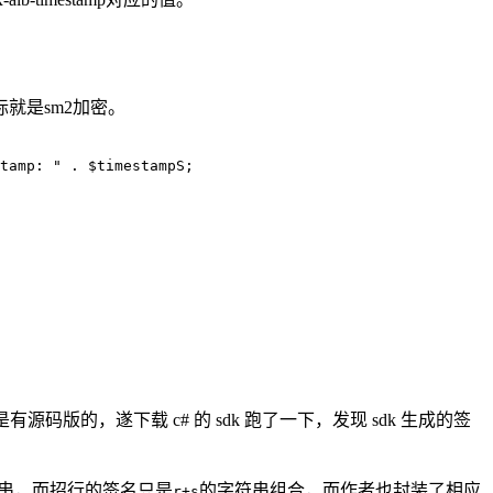
就是sm2加密。
tamp: " . $timestampS;

源码版的，遂下载 c# 的 sdk 跑了一下，发现 sdk 生成的签
 字符串，而招行的签名只是
的字符串组合，而作者也封装了相应
r+s