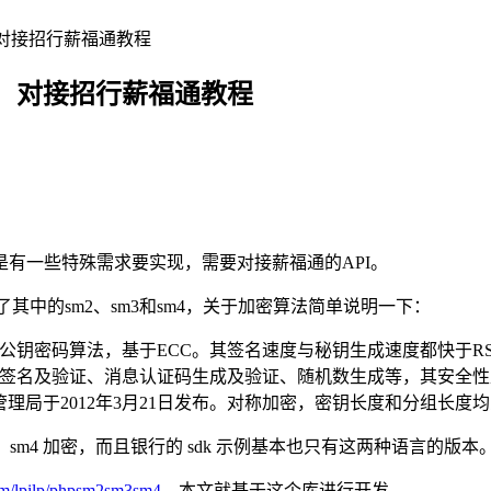
 加密，对接招行薪福通教程
4 加密，对接招行薪福通教程
有一些特殊需求要实现，需要对接薪福通的API。
其中的sm2、sm3和sm4，关于加密算法简单说明一下：
圆曲线公钥密码算法，基于ECC。其签名速度与秘钥生成速度都快于R
用数字签名及验证、消息认证码生成及验证、随机数生成等，其安全性及
理局于2012年3月21日发布。对称加密，密钥长度和分组长度均
sm3、sm4 加密，而且银行的 sdk 示例基本也只有这两种语言的版本
com/lpilp/phpsm2sm3sm4
。本文就基于这个库进行开发。