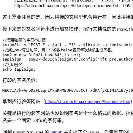
https://xft.cmbchina.com/open/#/doc/open-document?id=106
这里需要注意的是，因为拼接的文档里包含换行符，因此拼接
接下来是对签名字符串进行加签操作，招行文档说的是
sm2with
//需要加签的字符串拼接

$signStr = "POST " . $url . "?" . $this->flatten($confi
//通过sm2算法加签，第二个参数false表示每次随机生成签名。

$sm2 = new RtSm2('base64',false);

$apiSign = $sm2->doSign($signStr,config('xft.pro.author
//打印签名

echo $apiSign;
打印的签名类似：
MEQCIA7kwAnoDZFLaqn1MknKHMEUFG7s5CCTTxdPAfyXLIM1AiB7yt0
拿到招行验签网站（
https://xft.cmbchina.com/open/#/simulate-tool
关键是招行的验签网站也没说明签名是个什么格式的数据，提供的 java
名是一个固定128位的字符串。
回到 phpsm2sm3sm4 的
github
主页提了个 issues，作者回复的